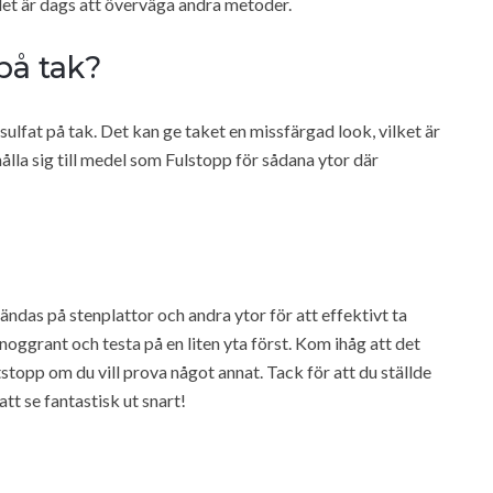
et är dags att överväga andra metoder.
på tak?
sulfat på tak. Det kan ge taket en missfärgad look, vilket är
hålla sig till medel som Fulstopp för sådana ytor där
ändas på stenplattor och andra ytor för att effektivt ta
 noggrant och testa på en liten yta först. Kom ihåg att det
topp om du vill prova något annat. Tack för att du ställde
tt se fantastisk ut snart!