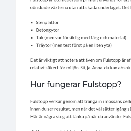
oönskade växterna utan att skada underlaget. Det k
Stenplattor
Betongytor
Tak (men var försiktig med färg och material)
Träytor (men test först på en liten yta)
Det är viktigt att notera att även om Fulstopp är eff
relativt säkert för miljön. Så, ja, Anna, du kan abs
Hur fungerar Fulstopp?
Fulstopp verkar genom att tränga in i mossans celle
innan du ser resultat, men när det väl sätter igång 
Här är några steg att tänka på när du använder Ful