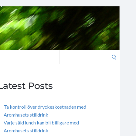
Search
for:
Latest Posts
Ta kontroll över dryckeskostnaden med
Aromhusets stilldrink
Varje såld lunch kan bli billigare med
Aromhusets stilldrink