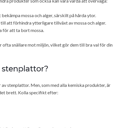
 andra produkter som också kan vara värda att överväga:
t bekämpa mossa och alger, särskilt på hårda ytor.
ll att förhindra ytterligare tillväxt av mossa och alger.
 för att ta bort mossa.
ofta snällare mot miljön, vilket gör dem till bra val för din
stenplattor?
er av stenplattor. Men, som med alla kemiska produkter, är
det brett. Kolla specifikt efter: