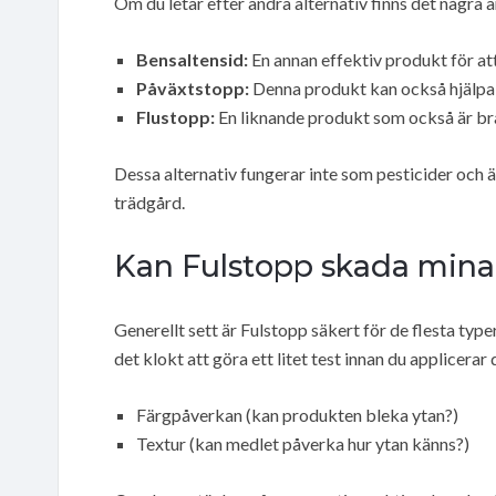
Om du letar efter andra alternativ finns det några
Bensaltensid:
En annan effektiv produkt för at
Påväxtstopp:
Denna produkt kan också hjälpa ti
Flustopp:
En liknande produkt som också är bra
Dessa alternativ fungerar inte som pesticider och är 
trädgård.
Kan Fulstopp skada mina 
Generellt sett är Fulstopp säkert för de flesta typ
det klokt att göra ett litet test innan du applicerar 
Färgpåverkan (kan produkten bleka ytan?)
Textur (kan medlet påverka hur ytan känns?)