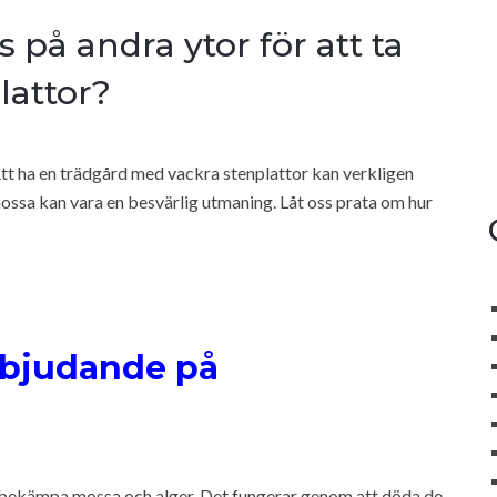
på andra ytor för att ta
lattor?
 Att ha en trädgård med vackra stenplattor kan verkligen
mossa kan vara en besvärlig utmaning. Låt oss prata om hur
erbjudande på
t bekämpa mossa och alger. Det fungerar genom att döda de