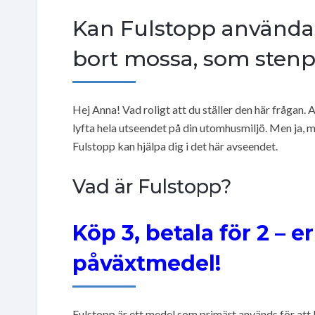
Kan Fulstopp användas 
bort mossa, som stenp
Hej Anna! Vad roligt att du ställer den här frågan.
lyfta hela utseendet på din utomhusmiljö. Men ja, 
Fulstopp kan hjälpa dig i det här avseendet.
Vad är Fulstopp?
Köp 3, betala för 2 – 
påväxtmedel!
Fulstopp är ett medel som primärt används för at