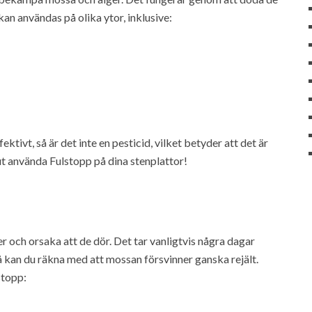
an användas på olika ytor, inklusive:
ektivt, så är det inte en pesticid, vilket betyder att det är
olut använda Fulstopp på dina stenplattor!
r och orsaka att de dör. Det tar vanligtvis några dagar
så kan du räkna med att mossan försvinner ganska rejält.
stopp: