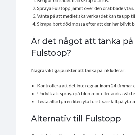
Rengör området från skräp och löv.
Spraya Fulstopp jämnt över den drabbade ytan.
Vänta på att medlet ska verka (det kan ta upp til
Skrapa bort död mossa efter att den har blivit b
Är det något att tänka p
Fulstopp?
Några viktiga punkter att tänka på inkluderar:
Kontrollera att det inte regnar inom 24 timmar 
Undvik att spraya på blommor eller andra växter
Testa alltid på en liten yta först, särskilt på yt
Alternativ till Fulstopp