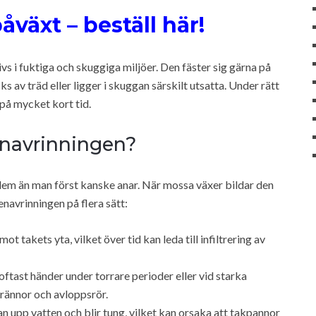
växt – beställ här!
vs i fuktiga och skuggiga miljöer. Den fäster sig gärna på
s av träd eller ligger i skuggan särskilt utsatta. Under rätt
på mycket kort tid.
enavrinningen?
blem än man först kanske anar. När mossa växer bildar den
enavrinningen på flera sätt:
t takets yta, vilket över tid kan leda till infiltrering av
oftast händer under torrare perioder eller vid starka
 rännor och avloppsrör.
 upp vatten och blir tung, vilket kan orsaka att takpannor