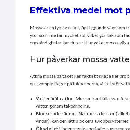
Effektiva medel mot på
Mossa är en typ av enkel, lågt liggande växt som tri
ytor som inte får mycket sol, vilket gör tak som täck
omständigheter kan du se rätt mycket mossa växa 
Hur påverkar mossa vatt
Att ha mossa på taket kan faktiskt skapa fler pro
ett svampigt lager på takpannorna, vilket stör vatt
Vatteninfiltration:
Mossan kan hålla kvar fukt mo
vatten genom takpannorna.
Blockerade rännor:
När mossa lossnar (vilket 
vindar), kan den lätt blockera avloppssystemet,
Ökad vikt:
Under regniga perioder suger mossan