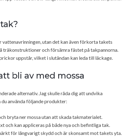
 tak?
r vattenavrinningen, utan det kan även förkorta takets
på träkonstruktioner och försämra fästet på takpannorna.
rickor uppstår, vilket i slutändan kan leda till läckage.
att bli av med mossa
erade alternativ. Jag skulle råda dig att undvika
an du använda följande produkter:
och bryta ner mossa utan att skada takmaterialet.
växt och kan appliceras på både nya och befintliga tak.
rkt för långvarigt skydd och är skonsamt mot takets yta.