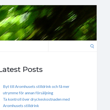
Search
for:
Latest Posts
Byt till Aromhusets stilldrink och få mer
utrymme för annan försäljning
Ta kontroll över dryckeskostnaden med
Aromhusets stilldrink