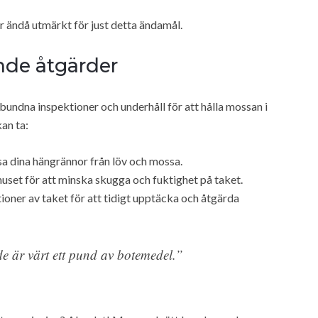
r ändå utmärkt för just detta ändamål.
nde åtgärder
undna inspektioner och underhåll för att hålla mossan i
an ta:
nsa dina hängrännor från löv och mossa.
set för att minska skugga och fuktighet på taket.
ner av taket för att tidigt upptäcka och åtgärda
 är värt ett pund av botemedel.”