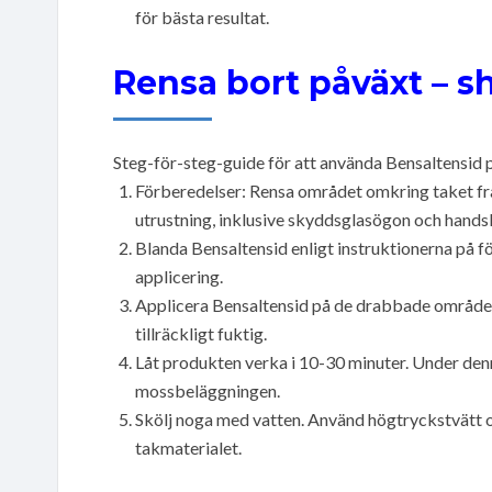
för bästa resultat.
Rensa bort påväxt – s
Steg-för-steg-guide för att använda Bensaltensid p
Förberedelser: Rensa området omkring taket från 
utrustning, inklusive skyddsglasögon och hands
Blanda Bensaltensid enligt instruktionerna på f
applicering.
Applicera Bensaltensid på de drabbade områdena m
tillräckligt fuktig.
Låt produkten verka i 10-30 minuter. Under den
mossbeläggningen.
Skölj noga med vatten. Använd högtryckstvätt om
takmaterialet.