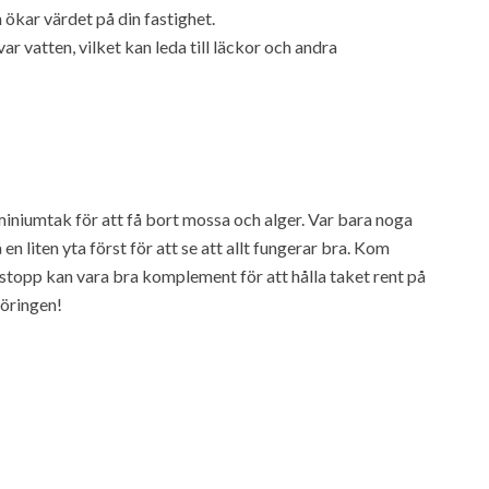
h ökar värdet på din fastighet.
r vatten, vilket kan leda till läckor och andra
uminiumtak för att få bort mossa och alger. Var bara noga
n liten yta först för att se att allt fungerar bra. Kom
topp kan vara bra komplement för att hålla taket rent på
göringen!