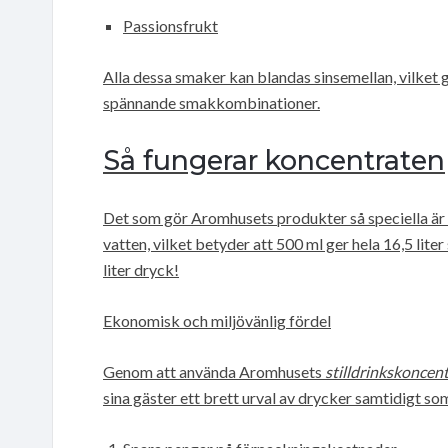
Passionsfrukt
Alla dessa smaker kan blandas sinsemellan, vilket
spännande smakkombinationer.
Så fungerar koncentraten
Det som gör Aromhusets produkter så speciella är
vatten, vilket betyder att 500 ml ger hela 16,5 liter s
liter dryck!
Ekonomisk och miljövänlig fördel
Genom att använda Aromhusets
stilldrinkskoncen
sina gäster ett brett urval av drycker samtidigt so