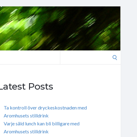
Search
for:
Latest Posts
Ta kontroll över dryckeskostnaden med
Aromhusets stilldrink
Varje såld lunch kan bli billigare med
Aromhusets stilldrink