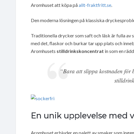
Aromhuset att köpa på
allt-fraktfritt.se
.
Den moderna lösningen på klassiska dryckesprob
Traditionella drycker som saft och läsk är fulla av
med det, flaskor och burkar tar upp plats och inne
Aromhusets
stilldrinkskoncentrat
in som en rädd
“Bara att slippa kostnaden för b
stilldri
En unik upplevelse med 
Aromhuset erbjuder en palett av smaker som ingen 