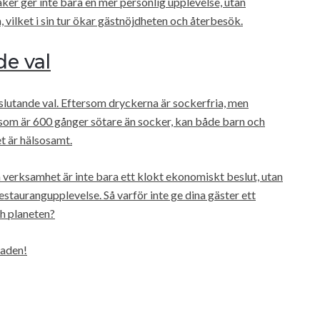
ker ger inte bara en mer personlig upplevelse, utan
, vilket i sin tur ökar gästnöjdheten och återbesök.
e val
eslutande val. Eftersom dryckerna är sockerfria, men
som är 600 gånger sötare än socker, kan både barn och
et är hälsosamt.
n verksamhet är inte bara ett klokt ekonomiskt beslut, utan
staurangupplevelse. Så varför inte ge dina gäster ett
h planeten?
naden!