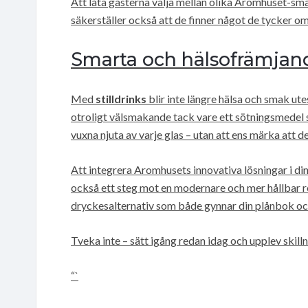
Att låta gästerna välja mellan olika Aromhuset-sma
säkerställer också att de finner något de tycker om
Smarta och hälsofrämjand
Med
stilldrinks
blir inte längre hälsa och smak ut
otroligt välsmakande tack vare ett sötningsmedel 
vuxna njuta av varje glas – utan att ens märka att d
Att integrera Aromhusets innovativa lösningar i di
också ett steg mot en modernare och mer hållbar re
dryckesalternativ som både gynnar din plånbok oc
Tveka inte – sätt igång redan idag och upplev skill
“`