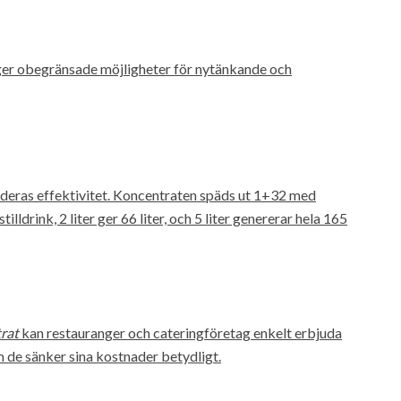
 ger obegränsade möjligheter för nytänkande och
 deras effektivitet. Koncentraten späds ut 1+32 med
tilldrink, 2 liter ger 66 liter, och 5 liter genererar hela 165
trat
kan restauranger och cateringföretag enkelt erbjuda
m de sänker sina kostnader betydligt.