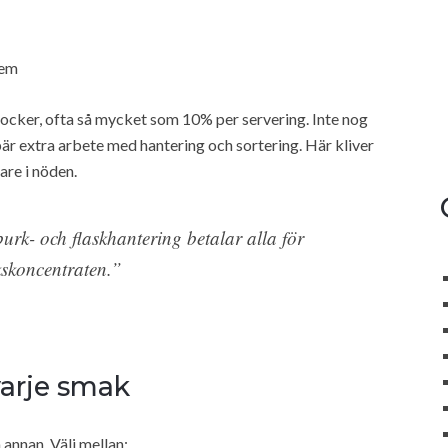
lem
 socker, ofta så mycket som 10% per servering. Inte nog
bär extra arbete med hantering och sortering. Här kliver
are i nöden.
urk- och flaskhantering betalar alla för
nkskoncentraten.”
varje smak
annan. Välj mellan: