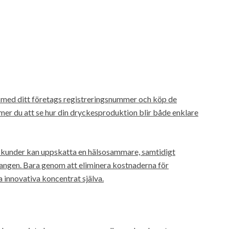
med ditt företags registreringsnummer och köp de
mer du att se hur din dryckesproduktion blir både enklare
r kunder kan uppskatta en hälsosammare, samtidigt
angen. Bara genom att eliminera kostnaderna för
a innovativa koncentrat själva.