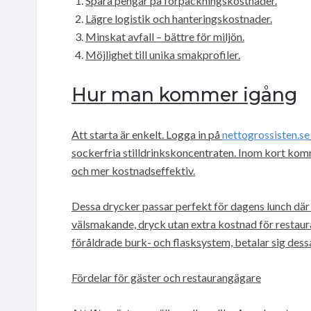
Spara pengar på förpackningskostnader.
Lägre logistik och hanteringskostnader.
Minskat avfall – bättre för miljön.
Möjlighet till unika smakprofiler.
Hur man kommer igång
Att starta är enkelt. Logga in på
nettogrossisten.se
sockerfria stilldrinkskoncentraten. Inom kort kom
och mer kostnadseffektiv.
Dessa drycker passar perfekt för dagens lunch dä
välsmakande, dryck utan extra kostnad för restaur
föråldrade burk- och flasksystem, betalar sig dess
Fördelar för gäster och restaurangägare