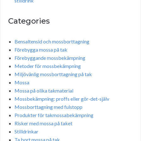
stilldrink
Categories
Bensaltensid och mossborttagning
Förebygga mossa på tak
Förebyggande mossbekämpning
Metoder för mossbekämpning
Miljövänlig mossborttagning på tak
Mossa
Mossa på olika takmaterial
Mossbekämpning: proffs eller gör-det-själv
Mossborttagning med fulstopp
Produkter för takmossabekämpning
Risker med mossa på taket
Stilldrinkar
Ta bort mossa på tak