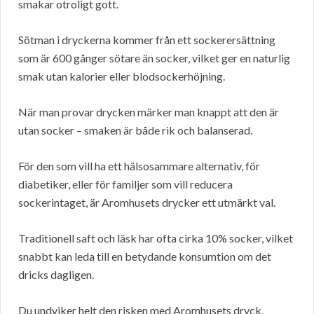
smakar otroligt gott.
Sötman i dryckerna kommer från ett sockerersättning
som är 600 gånger sötare än socker, vilket ger en naturlig
smak utan kalorier eller blodsockerhöjning.
När man provar drycken märker man knappt att den är
utan socker – smaken är både rik och balanserad.
För den som vill ha ett hälsosammare alternativ, för
diabetiker, eller för familjer som vill reducera
sockerintaget, är Aromhusets drycker ett utmärkt val.
Traditionell saft och läsk har ofta cirka 10% socker, vilket
snabbt kan leda till en betydande konsumtion om det
dricks dagligen.
Du undviker helt den risken med Aromhusets dryck.