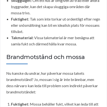
Skuggläget:
Om ett hus är omgiven av träd eller andra
byggnader, kan det skapa skuggiga områden där
mossa trivs.
Fuktighet:
Tak som inte torkar ut ordentligt efter regn
eller snösmältning kan bli en idealisk plats för mossans
tillväxt.
Takmaterial:
Vissa takmaterial är mer benägna att
samla fukt och därmed hålla kvar mossa.
Brandmotstånd och mossa
Nu kanske du undrar, hur påverkar mossa takets
brandmotstånd? Jo, mossan i sig är inte brännbar, men
dess närvaro kan leda till problem som indirekt påverkar
brandmotståndet:
Fuktighet:
Mossa behåller fukt, vilket kan leda till att