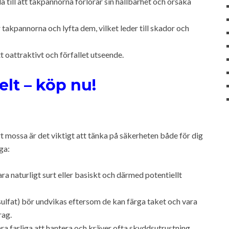
a till att takpannorna förlorar sin hållbarhet och orsaka
akpannorna och lyfta dem, vilket leder till skador och
 oattraktivt och förfallet utseende.
lt – köp nu!
rt mossa är det viktigt att tänka på säkerheten både för dig
ga:
ra naturligt surt eller basiskt och därmed potentiellt
sulfat) bör undvikas eftersom de kan färga taket och vara
rag.
a farliga att hantera och kräver ofta skyddsutrustning