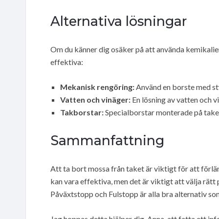
Alternativa lösningar
Om du känner dig osäker på att använda kemikalier
effektiva:
Mekanisk rengöring:
Använd en borste med sty
Vatten och vinäger:
En lösning av vatten och v
Takborstar:
Specialborstar monterade på taket
Sammanfattning
Att ta bort mossa från taket är viktigt för att för
kan vara effektiva, men det är viktigt att välja rät
Påväxtstopp och Fulstopp är alla bra alternativ so
Jag hoppas detta hjälper dig, Anna, att fatta ett in