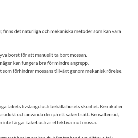
, finns det naturliga och mekaniska metoder som kan vara
va borst för att manuellt ta bort mossan.
inäger kan fungera bra för mindre angrepp.
 som förhindrar mossans tillväxt genom mekanisk rörelse.
länga takets livslängd och behålla husets skönhet. Kemikalier
t produkt och använda den på ett säkert sätt. Bensaltensid,
m inte färgar taket och är effektiva mot mossa.
formerat beslut om hur du bäst tar hand om ditt nya tak.