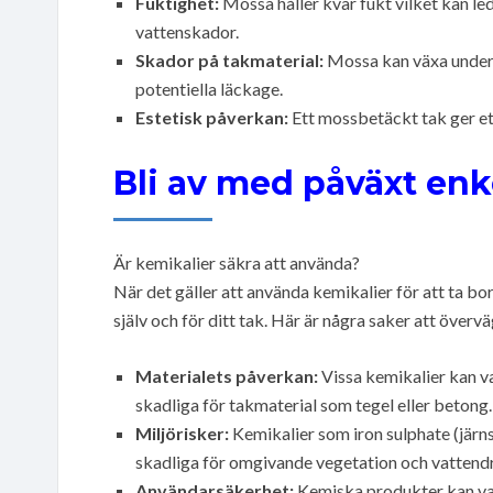
Fuktighet:
Mossa håller kvar fukt vilket kan led
vattenskador.
Skador på takmaterial:
Mossa kan växa under t
potentiella läckage.
Estetisk påverkan:
Ett mossbetäckt tak ger ett
Bli av med påväxt enke
Är kemikalier säkra att använda?
När det gäller att använda kemikalier för att ta bo
själv och för ditt tak. Här är några saker att övervä
Materialets påverkan:
Vissa kemikalier kan va
skadliga för takmaterial som tegel eller betong.
Miljörisker:
Kemikalier som iron sulphate (järn
skadliga för omgivande vegetation och vattend
Användarsäkerhet:
Kemiska produkter kan var