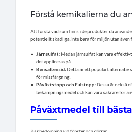
Förstå kemikalierna du a
Att förstå vad som finns i de produkter du använde
potentiellt skadliga, inte bara för miljön utan även
Järnsulfat:
Medan järnsulfat kan vara effektivt
det appliceras på.
Bensaltensid:
Detta är ett populärt alternativ
för missfärgning.
Påväxtstopp och Fulstopp:
Dessa är också ef
bekämpningsmedel och kan vara säkrare för anv
Påväxtmedel till bästa
Riskbedömning vid fönster och dörrar