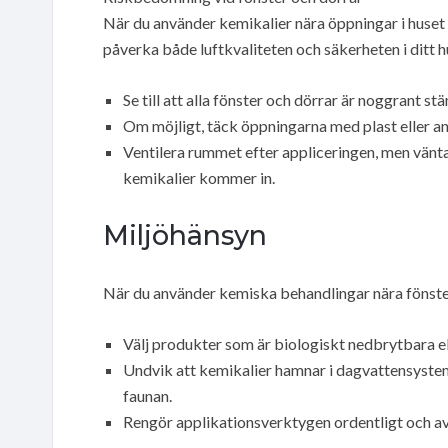
När du använder kemikalier nära öppningar i huset 
påverka både luftkvaliteten och säkerheten i ditt h
Se till att alla fönster och dörrar är noggrant s
Om möjligt, täck öppningarna med plast eller a
Ventilera rummet efter appliceringen, men vänta 
kemikalier kommer in.
Miljöhänsyn
När du använder kemiska behandlingar nära fönster 
Välj produkter som är biologiskt nedbrytbara el
Undvik att kemikalier hamnar i dagvattensystem
faunan.
Rengör applikationsverktygen ordentligt och avfa