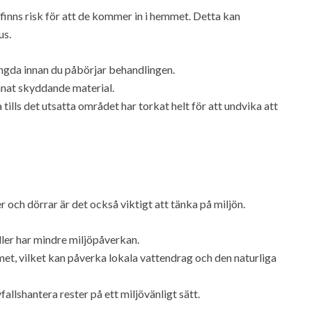
finns risk för att de kommer in i hemmet. Detta kan
us.
tängda innan du påbörjar behandlingen.
nnat skyddande material.
tills det utsatta området har torkat helt för att undvika att
och dörrar är det också viktigt att tänka på miljön.
ler har mindre miljöpåverkan.
et, vilket kan påverka lokala vattendrag och den naturliga
llshantera rester på ett miljövänligt sätt.