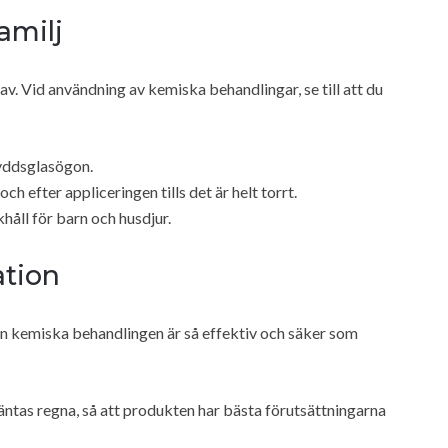
amilj
tav. Vid användning av kemiska behandlingar, se till att du
yddsglasögon.
h efter appliceringen tills det är helt torrt.
åll för barn och husdjur.
ation
den kemiska behandlingen är så effektiv och säker som
äntas regna, så att produkten har bästa förutsättningarna