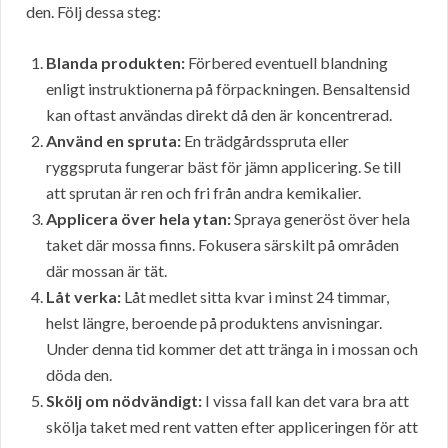
den. Följ dessa steg:
Blanda produkten:
Förbered eventuell blandning
enligt instruktionerna på förpackningen. Bensaltensid
kan oftast användas direkt då den är koncentrerad.
Använd en spruta:
En trädgårdsspruta eller
ryggspruta fungerar bäst för jämn applicering. Se till
att sprutan är ren och fri från andra kemikalier.
Applicera över hela ytan:
Spraya generöst över hela
taket där mossa finns. Fokusera särskilt på områden
där mossan är tät.
Låt verka:
Låt medlet sitta kvar i minst 24 timmar,
helst längre, beroende på produktens anvisningar.
Under denna tid kommer det att tränga in i mossan och
döda den.
Skölj om nödvändigt:
I vissa fall kan det vara bra att
skölja taket med rent vatten efter appliceringen för att