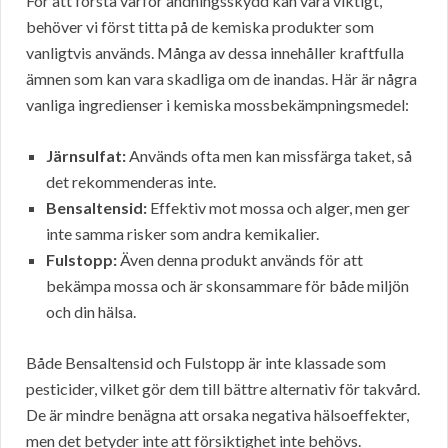
För att förstå varför andningsskydd kan vara viktigt,
behöver vi först titta på de kemiska produkter som
vanligtvis används. Många av dessa innehåller kraftfulla
ämnen som kan vara skadliga om de inandas. Här är några
vanliga ingredienser i kemiska mossbekämpningsmedel:
Järnsulfat:
Används ofta men kan missfärga taket, så
det rekommenderas inte.
Bensaltensid:
Effektiv mot mossa och alger, men ger
inte samma risker som andra kemikalier.
Fulstopp:
Även denna produkt används för att
bekämpa mossa och är skonsammare för både miljön
och din hälsa.
Både Bensaltensid och Fulstopp är inte klassade som
pesticider, vilket gör dem till bättre alternativ för takvård.
De är mindre benägna att orsaka negativa hälsoeffekter,
men det betyder inte att försiktighet inte behövs.