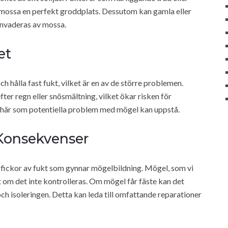
 mossa en perfekt groddplats. Dessutom kan gamla eller
 invaderas av mossa.
et
h hålla fast fukt, vilket är en av de större problemen.
fter regn eller snösmältning, vilket ökar risken för
 här som potentiella problem med mögel kan uppstå.
Konsekvenser
 fickor av fukt som gynnar mögelbildning. Mögel, som vi
bt om det inte kontrolleras. Om mögel får fäste kan det
h isoleringen. Detta kan leda till omfattande reparationer