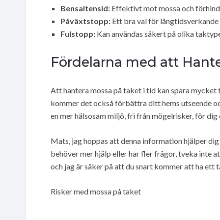
Bensaltensid:
Effektivt mot mossa och förhind
Påväxtstopp:
Ett bra val för långtidsverkand
Fulstopp:
Kan användas säkert på olika taktype
Fördelarna med att Hant
Att hantera mossa på taket i tid kan spara mycket 
kommer det också förbättra ditt hems utseende och
en mer hälsosam miljö, fri från mögelrisker, för dig 
Mats, jag hoppas att denna information hjälper dig 
behöver mer hjälp eller har fler frågor, tveka inte a
och jag är säker på att du snart kommer att ha ett 
Risker med mossa på taket