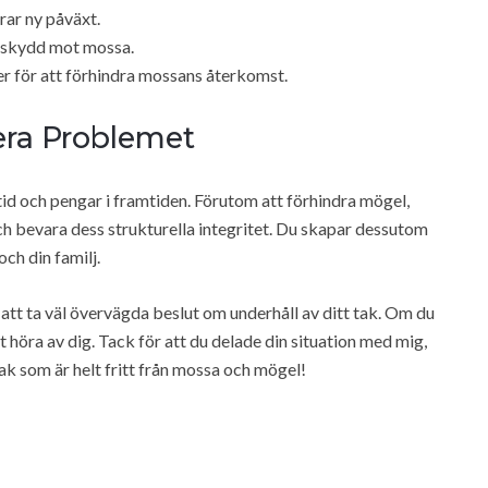
rar ny påväxt.
e skydd mot mossa.
r för att förhindra mossans återkomst.
era Problemet
tid och pengar i framtiden. Förutom att förhindra mögel,
 bevara dess strukturella integritet. Du skapar dessutom
och din familj.
att ta väl övervägda beslut om underhåll av ditt tak. Om du
tt höra av dig. Tack för att du delade din situation med mig,
tak som är helt fritt från mossa och mögel!