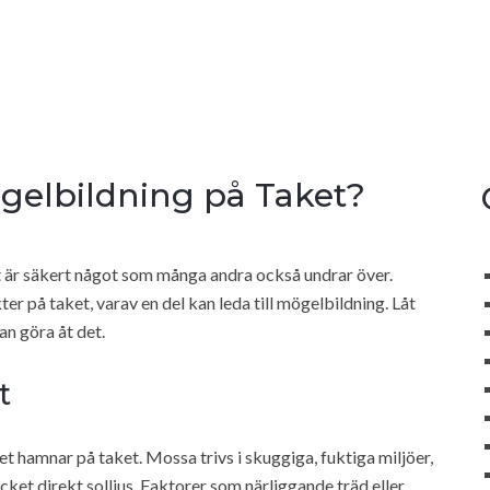
ögelbildning på Taket?
et är säkert något som många andra också undrar över.
er på taket, varav en del kan leda till mögelbildning. Låt
an göra åt det.
t
t hamnar på taket. Mossa trivs i skuggiga, fuktiga miljöer,
ycket direkt solljus. Faktorer som närliggande träd eller