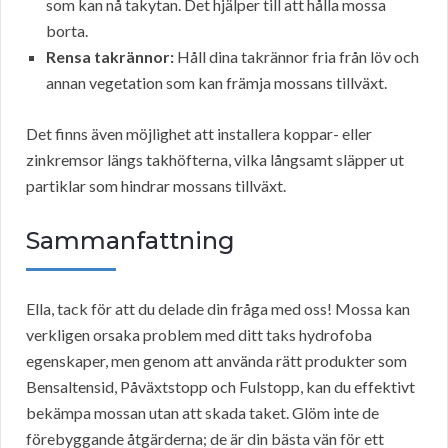
som kan nå takytan. Det hjälper till att hålla mossa
borta.
Rensa takrännor:
Håll dina takrännor fria från löv och
annan vegetation som kan främja mossans tillväxt.
Det finns även möjlighet att installera koppar- eller
zinkremsor längs takhöfterna, vilka långsamt släpper ut
partiklar som hindrar mossans tillväxt.
Sammanfattning
Ella, tack för att du delade din fråga med oss! Mossa kan
verkligen orsaka problem med ditt taks hydrofoba
egenskaper, men genom att använda rätt produkter som
Bensaltensid, Påväxtstopp och Fulstopp, kan du effektivt
bekämpa mossan utan att skada taket. Glöm inte de
förebyggande åtgärderna; de är din bästa vän för ett