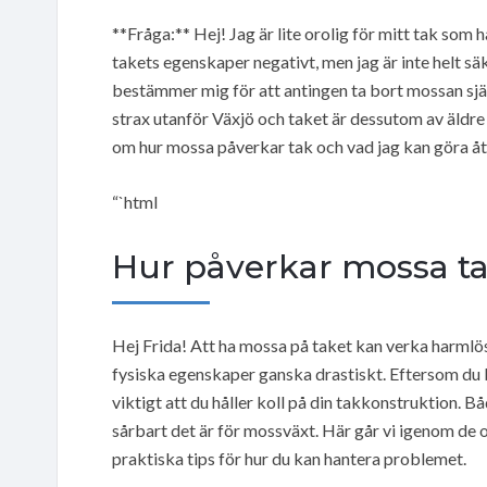
**Fråga:** Hej! Jag är lite orolig för mitt tak som 
takets egenskaper negativt, men jag är inte helt säk
bestämmer mig för att antingen ta bort mossan själv 
strax utanför Växjö och taket är dessutom av äldre 
om hur mossa påverkar tak och vad jag kan göra åt 
“`html
Hur påverkar mossa ta
Hej Frida! Att ha mossa på taket kan verka harmlös
fysiska egenskaper ganska drastiskt. Eftersom du bo
viktigt att du håller koll på din takkonstruktion. Bå
sårbart det är för mossväxt. Här går vi igenom de ol
praktiska tips för hur du kan hantera problemet.