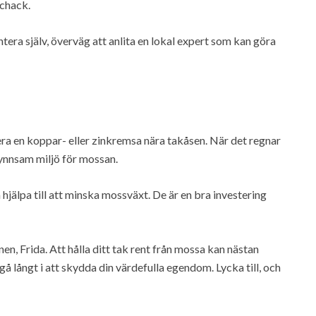
schack.
ntera själv, överväg att anlita en lokal expert som kan göra
era en koppar- eller zinkremsa nära takåsen. När det regnar
gynnsam miljö för mossan.
jälpa till att minska mossväxt. De är en bra investering
nen, Frida. Att hålla ditt tak rent från mossa kan nästan
å långt i att skydda din värdefulla egendom. Lycka till, och