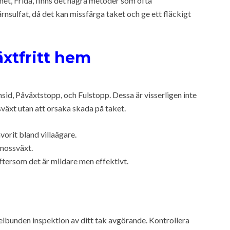
et, Frida, finns det några metoder som ofta
rnsulfat, då det kan missfärga taket och ge ett fläckigt
äxtfritt hem
id, Påväxtstopp, och Fulstopp. Dessa är visserligen inte
sväxt utan att orsaka skada på taket.
vorit bland villaägare.
 mossväxt.
eftersom det är mildare men effektivt.
gelbunden inspektion av ditt tak avgörande. Kontrollera