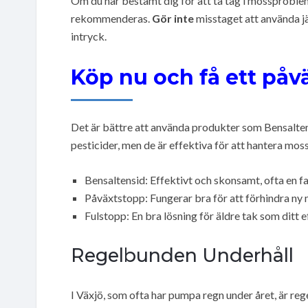
Om du har bestämt dig för att ta tag i mossproblem
rekommenderas.
Gör inte
misstaget att använda jä
intryck.
Köp nu och få ett påv
Det är bättre att använda produkter som Bensaltens
pesticider, men de är effektiva för att hantera mos
Bensaltensid: Effektivt och skonsamt, ofta en fa
Påväxtstopp: Fungerar bra för att förhindra ny
Fulstopp: En bra lösning för äldre tak som ditt 
Regelbunden Underhåll
I Växjö, som ofta har pumpa regn under året, är re