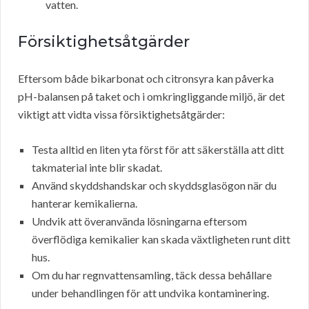
vatten.
Försiktighetsåtgärder
Eftersom både bikarbonat och citronsyra kan påverka
pH-balansen på taket och i omkringliggande miljö, är det
viktigt att vidta vissa försiktighetsåtgärder:
Testa alltid en liten yta först för att säkerställa att ditt
takmaterial inte blir skadat.
Använd skyddshandskar och skyddsglasögon när du
hanterar kemikalierna.
Undvik att överanvända lösningarna eftersom
överflödiga kemikalier kan skada växtligheten runt ditt
hus.
Om du har regnvattensamling, täck dessa behållare
under behandlingen för att undvika kontaminering.