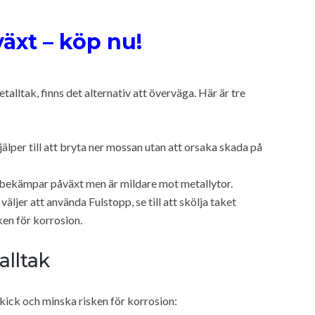
äxt – köp nu!
alltak, finns det alternativ att överväga. Här är tre
jälper till att bryta ner mossan utan att orsaka skada på
 bekämpar påväxt men är mildare mot metallytor.
äljer att använda Fulstopp, se till att skölja taket
ken för korrosion.
alltak
pskick och minska risken för korrosion: