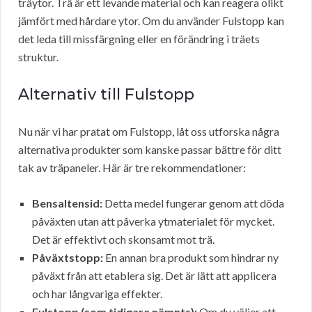
träytor. Trä är ett levande material och kan reagera olikt
jämfört med hårdare ytor. Om du använder Fulstopp kan
det leda till missfärgning eller en förändring i träets
struktur.
Alternativ till Fulstopp
Nu när vi har pratat om Fulstopp, låt oss utforska några
alternativa produkter som kanske passar bättre för ditt
tak av träpaneler. Här är tre rekommendationer:
Bensaltensid:
Detta medel fungerar genom att döda
påväxten utan att påverka ytmaterialet för mycket.
Det är effektivt och skonsamt mot trä.
Påväxtstopp:
En annan bra produkt som hindrar ny
påväxt från att etablera sig. Det är lätt att applicera
och har långvariga effekter.
Fulstopp (som tidigare nämnts):
Om du väljer att