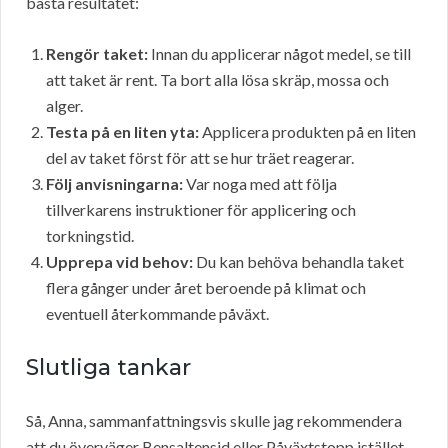
bästa resultatet:
Rengör taket:
Innan du applicerar något medel, se till
att taket är rent. Ta bort alla lösa skräp, mossa och
alger.
Testa på en liten yta:
Applicera produkten på en liten
del av taket först för att se hur träet reagerar.
Följ anvisningarna:
Var noga med att följa
tillverkarens instruktioner för applicering och
torkningstid.
Upprepa vid behov:
Du kan behöva behandla taket
flera gånger under året beroende på klimat och
eventuell återkommande påväxt.
Slutliga tankar
Så, Anna, sammanfattningsvis skulle jag rekommendera
att du överväger Bensaltensid eller Påväxtstopp istället