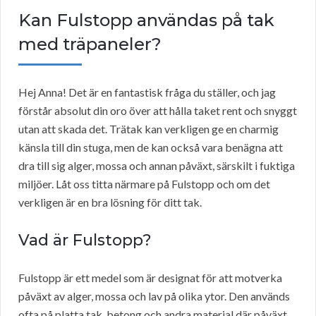
Kan Fulstopp användas på tak
med träpaneler?
Hej Anna! Det är en fantastisk fråga du ställer, och jag
förstår absolut din oro över att hålla taket rent och snyggt
utan att skada det. Trätak kan verkligen ge en charmig
känsla till din stuga, men de kan också vara benägna att
dra till sig alger, mossa och annan påväxt, särskilt i fuktiga
miljöer. Låt oss titta närmare på Fulstopp och om det
verkligen är en bra lösning för ditt tak.
Vad är Fulstopp?
Fulstopp är ett medel som är designat för att motverka
påväxt av alger, mossa och lav på olika ytor. Den används
ofta på platta tak, betong och andra material där påväxt