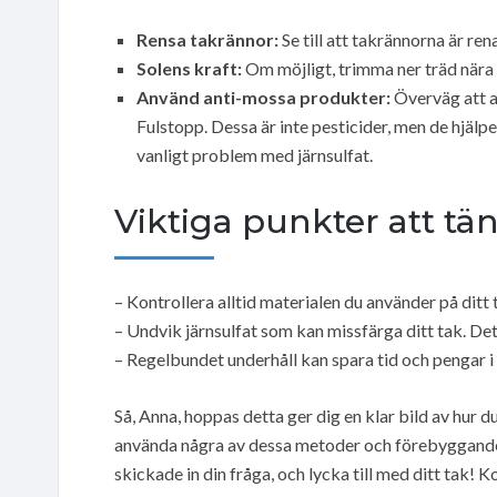
Rensa takrännor:
Se till att takrännorna är ren
Solens kraft:
Om möjligt, trimma ner träd nära 
Använd anti-mossa produkter:
Överväg att a
Fulstopp. Dessa är inte pesticider, men de hjälpe
vanligt problem med järnsulfat.
Viktiga punkter att tä
– Kontrollera alltid materialen du använder på dit
– Undvik järnsulfat som kan missfärga ditt tak. Det
– Regelbundet underhåll kan spara tid och pengar i 
Så, Anna, hoppas detta ger dig en klar bild av hu
använda några av dessa metoder och förebyggande t
skickade in din fråga, och lycka till med ditt tak! Ko