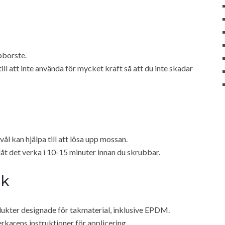
bborste.
ill att inte använda för mycket kraft så att du inte skadar
ål kan hjälpa till att lösa upp mossan.
t det verka i 10-15 minuter innan du skrubbar.
ak
ukter designade för takmaterial, inklusive EPDM.
erkarens instruktioner för applicering.