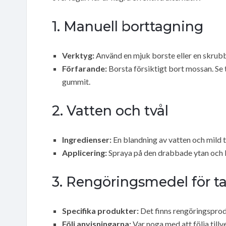
1. Manuell borttagning
Verktyg:
Använd en mjuk borste eller en skrub
Förfarande:
Borsta försiktigt bort mossan. Se t
gummit.
2. Vatten och tvål
Ingredienser:
En blandning av vatten och mild tv
Applicering:
Spraya på den drabbade ytan och lå
3. Rengöringsmedel för t
Specifika produkter:
Det finns rengöringsprod
Följ anvisningarna:
Var noga med att följa tillv