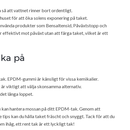
a så att vattnet rinner bort ordentligt.
huset för att öka solens exponering på taket.
nvända produkter som Bensaltensid, Påväxtstopp och
r effektivt mot påväxt utan att färga taket, vilket är ett
nka på
t tak. EPDM-gummi är känsligt för vissa kemikalier.
 är viktigt att välja skonsamma alternativ.
det långa loppet.
r du kan hantera mossan på ditt EPDM-tak. Genom att
ips kan du hålla taket fräscht och snyggt. Tack för att du
m ihåg, ett rent tak är ett lyckligt tak!