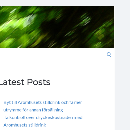
Search
for:
Latest Posts
Byt till Aromhusets stilldrink och få mer
utrymme för annan försäljning
Ta kontroll över dryckeskostnaden med
Aromhusets stilldrink