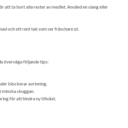
r att ta bort alla rester av medlet. Använd en slang eller
llnad och ett rent tak som ser fräschare ut.
u överväga följande tips:
inder blockerar avrinning.
tt minska skuggan.
g för att hindra ny tillväxt.