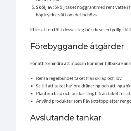
Skölj av:
Skölj taket noggrant med rent vatten fö
högtryckstvätt om det behövs.
Efter att du följt dessa steg bör du se en tydlig ski
Förebyggande åtgärder
För att förhindra att mossan kommer tillbaka kan d
Rensa regelbundet taket från skräp och löv.
Se till att taket har bra dränering och att inga h
Plantera träd och buskar långt ifrån taket för a
Använd produkter som Påväxtstopp efter rengörin
Avslutande tankar