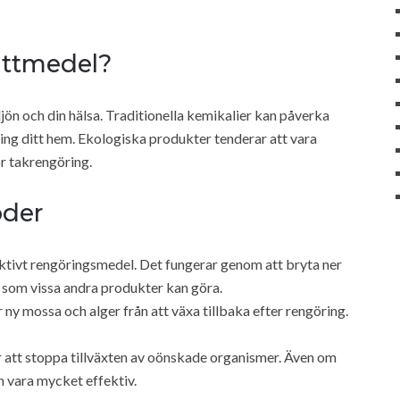
vättmedel?
jön och din hälsa. Traditionella kemikalier kan påverka
ing ditt hem. Ekologiska produkter tenderar att vara
ör takrengöring.
oder
ktivt rengöringsmedel. Det fungerar genom att bryta ner
, som vissa andra produkter kan göra.
ny mossa och alger från att växa tillbaka efter rengöring.
 att stoppa tillväxten av oönskade organismer. Även om
en vara mycket effektiv.