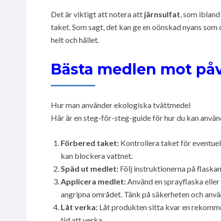
Det är viktigt att notera att
järnsulfat
, som ibland
taket. Som sagt, det kan ge en oönskad nyans som du 
helt och hållet.
Bästa medlen mot påv
Hur man använder ekologiska tvättmedel
Här är en steg-för-steg-guide för hur du kan använ
Förbered taket:
Kontrollera taket för eventuel
kan blockera vattnet.
Späd ut medlet:
Följ instruktionerna på flaskan
Applicera medlet:
Använd en sprayflaska eller 
angripna området. Tänk på säkerheten och anv
Låt verka:
Låt produkten sitta kvar en rekommen
tid att verka.